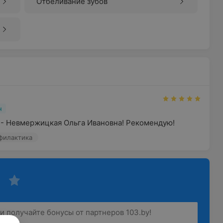
Отбеливание зубов
н
- Невмержицкая Ольга Ивановна! Рекомендую!
филактика