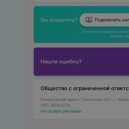
Вы владелец?
Подключить он
Начните оказывать услу
вашим па
Нашли ошибку?
Общество с ограниченной ответ
Юридический адрес: Гомельская обл., г. Калин
УНП: 400445170
На правах рекламы