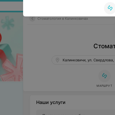
Поиск по сайту
Стоматология в Калинковичах
Стомат
Калинковичи, ул. Свердлова,
МАРШРУТ
Наши услуги