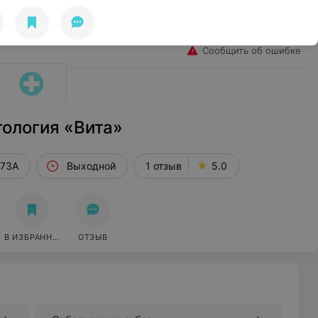
Избранное
Войти
Сообщить об ошибке
ология «Вита»
 73А
Выходной
1 отзыв
5.0
В ИЗБРАННОЕ
ОТЗЫВ