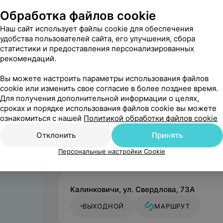
Обработка файлов cookie
Наш сайт использует файлы cookie для обеспечения
удобства пользователей сайта, его улучшения, сбора
статистики и предоставления персонализированных
рекомендаций.
Вы можете настроить параметры использования файлов
Цены
cookie или изменить свое согласие в более позднее время.
Для получения дополнительной информации о целях,
Протезирование
Отбеливание
сроках и порядке использования файлов cookie вы можете
зубов
зубов
ознакомиться с нашей
Политикой обработки файлов cookie
Отклонить
Принять
Цена по запросу
Цена по запросу
Персональные настройки Cookie
Калинковичи, ул. Свердлова, 73А
ВЫХОДНОЙ
МАРШРУТ